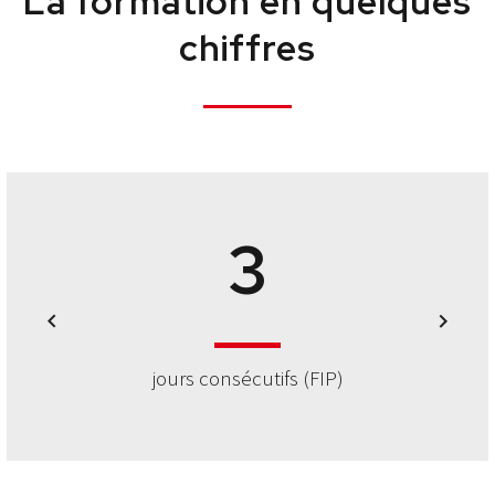
La formation en quelques
0
chiffres
1
2
3
jours consécutifs (FIP)