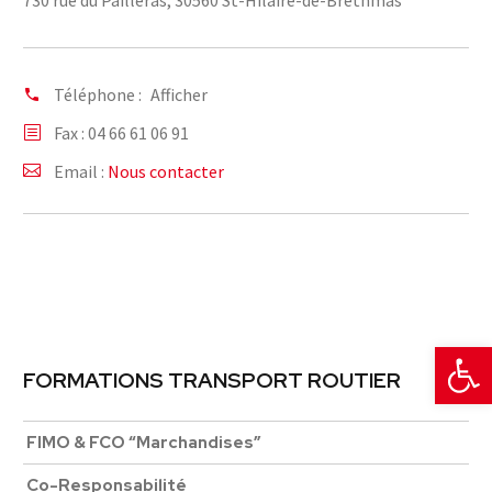
730 rue du Pailleras, 30560 St-Hilaire-de-Brethmas
Téléphone :
Afficher
Fax : 04 66 61 06 91
Email :
Nous contacter
Ouvrir la 
FORMATIONS TRANSPORT ROUTIER
FIMO & FCO “Marchandises”
Co-Responsabilité