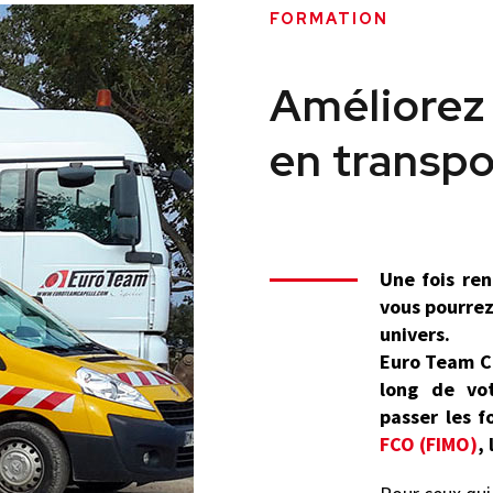
FORMATION
Améliorez
en transpo
Une fois ren
vous pourrez
univers.
Euro Team C
long de vot
passer les 
FCO (FIMO)
,