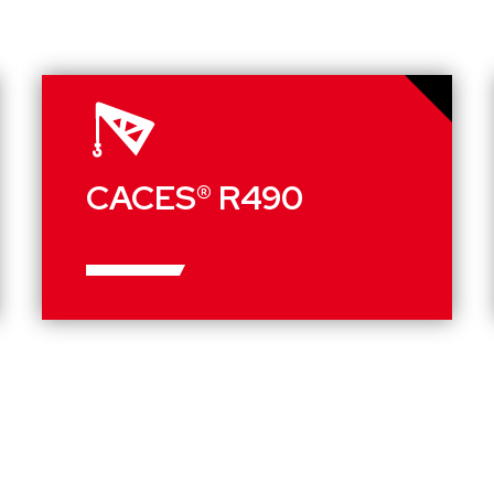
CACES® R490