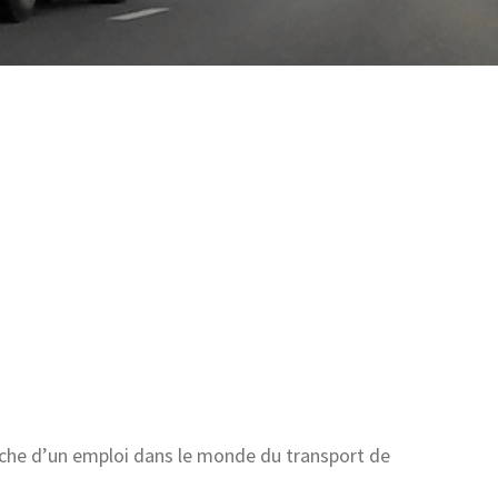
7
9
8
7
0
5
1
3
2
1
3
9
4
7
erche d’un emploi dans le monde du transport de