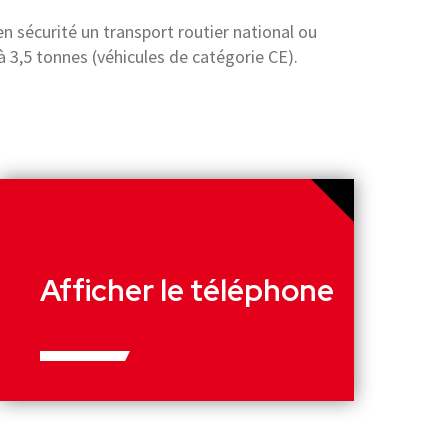
6
5
n sécurité un transport routier national ou
 3,5 tonnes (véhicules de catégorie CE).
7
3
8
1
9
9
Afficher le téléphone
1
7
2
6