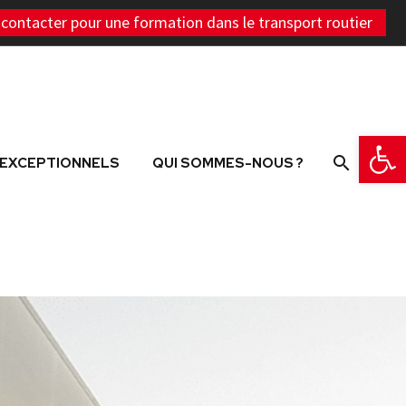
4
contacter pour une formation dans le transport routier
2
0
Ouvrir la 
 EXCEPTIONNELS
QUI SOMMES-NOUS ?
9
7
5
3