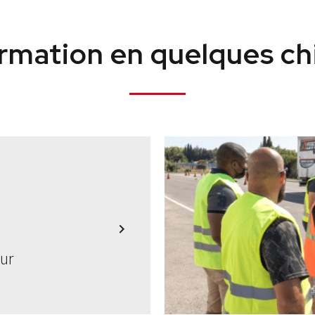
0
rmation en quelques ch
1
2
3
éhicules
Heures tota