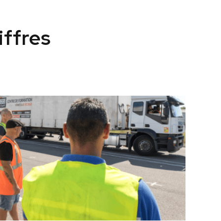
1
0
iffres
3
8
4
6
5
0
les de formation