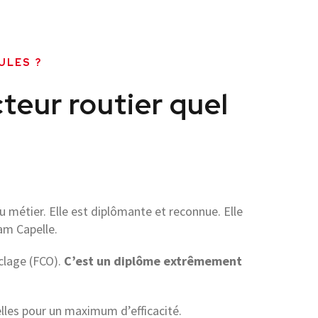
3
4
4
2
ULES ?
5
0
eur routier quel
7
8
8
6
 métier. Elle est diplômante et reconnue. Elle
am Capelle.
9
4
clage (FCO).
C’est un diplôme extrêmement
0
2
elles pour un maximum d’efficacité.