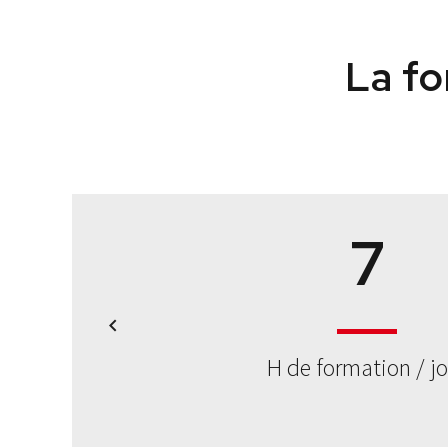
2
La fo
3
4
5
stagiaires maximum par v