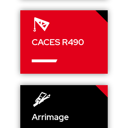
CACES R490
Arrimage