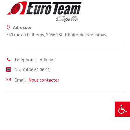
Adresse:
730 rue du Pailleras, 30560 St-Hilaire-de-Brethmas
Téléphone :
Afficher
Fax : 04 66 61 06 91
Email :
Nous contacter
Ouvrir la 