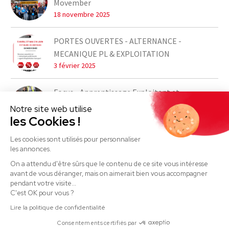
Movember
18 novembre 2025
PORTES OUVERTES - ALTERNANCE -
MECANIQUE PL & EXPLOITATION
3 février 2025
Focus - Apprentissage Exploitant et
Mécanicien PL
Notre site web utilise
21 décembre 2023
les Cookies !
Les cookies sont utilisés pour personnaliser
les annonces.
On a attendu d'être sûrs que le contenu de ce site vous intéresse
avant de vous déranger, mais on aimerait bien vous accompagner
pendant votre visite...
C'est OK pour vous ?
© COPYRIGHT EURO TEAM CAPELLE 2024 -
MENTIONS
Lire la politique de confidentialité
LÉGALES
-
CHARTE DE CONFIDENTIALITÉ
-
SITE PAR
Consentements certifiés par
DVI PRODUCTION