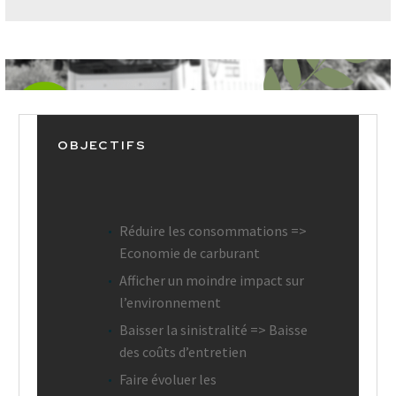
OBJECTIFS
Réduire les consommations =>
Economie de carburant
Afficher un moindre impact sur
l’environnement
Baisser la sinistralité => Baisse
des coûts d’entretien
Faire évoluer les