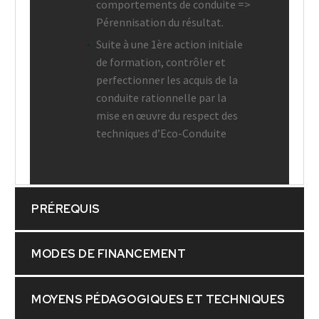
comportements de conduite =>
Pérennisation du résultat.
Suite à une 1ère action initiale
de formation, contrôler et
perfectionner les acquis de la
conduite rationnelle par la
mise en œuvre du respect des
techniques d’Eco-Conduite
PRÉREQUIS
MODES DE FINANCEMENT
MOYENS PÉDAGOGIQUES ET TECHNIQUES